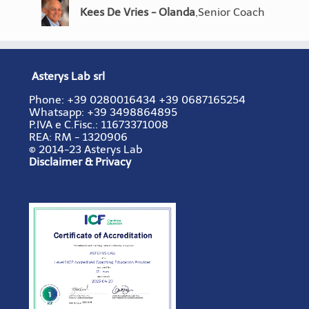
Artur Rzepecki -
,
Senior
Coaching Pro 2012.
Kees De Vries - Olanda
Laura Fierro - Messico
,
,
Senior Coach
Senior Coach
Polonia
Coach
Cameron Smoak Jr. -
,
Coach e
USA
Formatore
Asterys Lab srl
Phone:
+39 0280016434
+39 0687165254
Whatsapp: +39 3498864895
P.IVA e C.Fisc.:
11673371008
REA:
RM - 1320906
© 2014-23 Asterys Lab
Disclaimer & Privacy