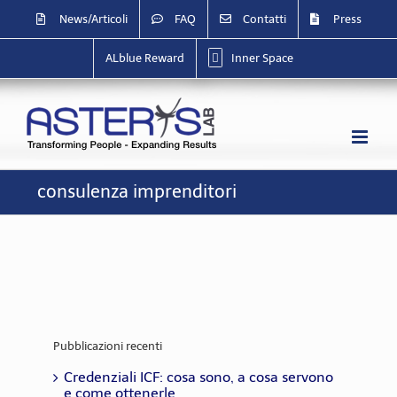
Salta
News/Articoli
FAQ
Contatti
Press
al
contenuto
ALblue Reward
Inner Space
consulenza imprenditori
Pubblicazioni recenti
Credenziali ICF: cosa sono, a cosa servono
e come ottenerle