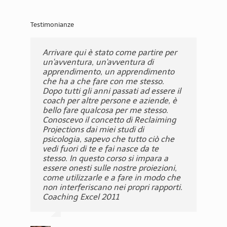
Testimonianze
Arrivare qui è stato come partire per
Mi ha portata qui il desiderio di avere
(...) L'intera esperienza di questo corso
Ho apprezzato particolarmente la
...Sia Pier Paolo che Barbara hanno
Sensibilità e forza. Queste sono due
Questo corso ti spinge a fare dei
Ho trovato un contesto meraviglioso,
Esco da questo corso sentendomi di
Sono tornato da questo corso
un'avventura, un'avventura di
un'esperienza veramente profonda
è stata stellare e stellare è davvero la
delicatezza, l'accoglienza e la
sempre saputo accogliere le
delle qualità più notevoli dei docenti
sorprendenti passi in avanti: per
stimolante e sicuro. è stata
poter lavorare con i miei clienti a una
trasformato. Ora tutto intorno a me è
apprendimento, un apprendimento
rispetto a quanto avevo già
parola giusta, dato che abbiamo
preparazione di Pier Paolo, Barbara ed
mie/nostre emozioni con calore e
Asterys Lab. Sensibilità nel creare
essere più consapevoli del numero di
un'esperienza veramente profonda.
profondità maggiore. Prima avevo
diverso, ha un nuovo significato per
che ha a che fare con me stesso.
sperimentato nel campo del
studiato il Modello di Coaching a
Alessia, e il loro modo di "essere" in
senza ombra di giudizio, ma anzi
uno spazio sicuro e tranquillo in cui
interazioni che arricchisce ogni
Grazie. Un giorno in più forse mi
paura di mescolare coaching e
me. Come? Sono io che faccio la
Dopo tutti gli anni passati ad essere il
coaching. Sento di avere avuto
Doppia Stella. Questo workshop ti
tutto ciò che abbiamo affrontato ed
fornendoci il supporto per evolvere. In
sperimentarsi e svilupparsi. E forza
momento della nostra vita e delle
avrebbe aiutato, ma questo
psicoterapia, come ex psicoterapeuta
differenza. Guardo il mondo e lavoro
coach per altre persone e aziende, è
accesso a un nuovo livello di
aiuta davvero a trovare la tua strada,
approfondito; mi hanno fatto vedere
sintesi credo che Asterys Lab offra
nel cogliere esattamente quello che
nostre esperienze. Questo grazie alla
probabilmente dipende dal fatto che
sentivo che c'era una linea pericolosa
diversamente, tutto è più semplice, lo
bello fare qualcosa per me stesso.
consapevolezza di me stessa, delle
mi è sembrato di arrivare alle stelle,
in loro stessi dove sarei potuto
proprio la possibilità di lavorare a
farà la differenza per ogni singolo
guida di un facilitatore sensibile
sono venuta da così tanto lontano.
da superare e me ne stavo ben
vivo con grande piacere e ottengo
Conoscevo il concetto di Reclaiming
mie possibilità , la mia crescita. Ho
ma lavorando in modo concreto e
arrivare. Grazie. Coaching Pro 2012
fondo sul piano emotivo permettendo
individuo e di poterglielo dire senza
come John e tutti i generosi
Voice Dialogue Livello 2 2013
lontano. Adesso capisco quanto
risultati migliori. Cosa è cambiato? Ho
Projections dai miei studi di
trovato un altro approccio per
radicato nella logica. Giovanna e
così di arrivare a gestire sessioni
peli sulla lingua! Ho ricevuto il
compagni del team che hanno reso
questa paura possa avermi ostacolato
trovato la pace in me, che mancava
psicologia, sapevo che tutto ciò che
conoscere me stessa. Svelando tutte
Nadjeschda ci hanno aiutato a
emotivamente impegnative e dando
feedback che mi serve per crescere,
questa emozionante esperienza
dal lavorare a un livello profondo con i
da anni, e una parte di me che era
Carlo - Italia
Jane Lowther - Australia
,
Coach e imprenditore
,
Senior Coach
vedi fuori di te e fai nasce da te
le mie proiezioni sugli altri e
scoprire, integrare e applicare cose
ai nostri clienti la possibilità di offrire
grazie! I docenti Asterys sono role
illuminante e inaspettatamente
miei clienti. Adesso mi è molto più
coperta da paure e vecchie
stesso. In questo corso si impara a
lavorando con alcune delle mie
nuove per noi e per i nostri clienti. (...)
un coaching davvero trasformativo.
model eccellenti di Coach etici e di
accessibile. Voice Dialogue Livello 1
chiaro come posso farlo. (...) Coaching
convinzioni. Ho chiarito i miei
essere onesti sulle nostre proiezioni,
reattività più difficili da superare,
Coaching Excel 2011
Coaching Pro 2012
grande professionalità . Quello che ho
2013
Excel 2011
pensieri, superato alcune paure e
come utilizzarle e a fare in modo che
questo ha avuto un impatto di
apprezzato molto è come
scoperto un nuovo modo di guardare
non interferiscano nei propri rapporti.
guarigione su di me. (...) Coaching
condividono la stessa etica, valori
per me e quel che mi circonda. Mi
Paola Rulfi - Italia
Anna Pasian - Italia
,
Coach
,
Corporate Coach
Coaching Excel 2011
Excel 2011
professionali e competenze, e allo
sono liberato.(...) Coaching Excel 2011
Manon Dulude -
,
Senior
stesso tempo dimostrano diversi modi
Lisa Mallett - Canada
,
Senior Coach
Canada
Coach
e stili di coaching. Vedere questa
diversità mi ha aiutato molto.