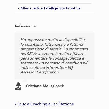
Allena la tua Intelligenza Emotiva
Testimonianze
Ho apprezzato molto la disponibilità,
Il corso è stato coinvolgente e ha
L'esperienza del corso SEI è stata, per
I contenuti mi hanno molto
Un'intensa avventura che permette di
il corso è strutturato e condotto in
la flessibilità, l'attenzione e l'ottima
pienamente riscontrato le mie
me, molto positiva. Ricca di contenuti,
appassionato e sono uno stimolo a
acquisire nuovi strumenti di lavoro e
modo così positivo e coinvolgente che
preparazione di Alessia. Lo strumento
aspettative; in ogni lezione
grande fonte di riflessioni e di spunti
crescere. Ho apprezzato molto la
incrementare la consapevolezza e la
non ho affatto sentito la mancanza di
del SEI Assessment è molto efficace
conoscenza e insegnamenti sono
di lettura. Dando alcune parole chiave
competenza emotiva di Alessia nel
gestione dell'universo emotivo. Un
"essere in aula". è stata una
per aumentare la consapevolezza e
trasmessi come un dono, e questo
di estrema sintesi, direi che per me è
guidarmi in questo mondo
tuffo in un'interazione emozionale e
esperienza davvero formativa, per la
sostenere un percorso di coaching più
rende l'intero percorso un profondo
stato un corso istruttivo, costruttivo,
emozionale. Grazie. - EQ Assessor
cognitiva piacevole e proficua grazie
mia professione e per la mia vita. - EQ
indirizzato ed efficiente. - EQ
arricchimento professionale e anche
concreto, fruibile, con risultati
Certification
alla professionalità, chiarezza e
Assessor Certification
Assessor Certification
personale. - EQ Assessor Certification
attendibili e, come direbbero gli
competenza emotiva dei trainer. - EQ
inglesi, "evidence based. - EQ
Assessor Certification
Maria Luisa
,
Corporate Coach &
Assessor Certification
Barbazza
Consultant
Cristiana Melis
,
Coach
Mark Padellini
,
Coach, Trainer
Alice Sala
,
Coach - Hr Consultant
Chiara Lorusso
,
Coach - Trainer
Emanuela
,
Psicologa del lavoro,
Del Pianto
Coach, HR Consultant
Scuola Coaching e Facilitazione