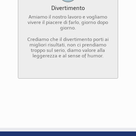
Ci piace poter essere irriverenti e
Divertimento
quando utile rompere le regole: i
migliori insight e le innovazioni si
Amiamo il nostro lavoro e vogliamo
manifestano quando si ha la capacità
vivere il piacere di farlo, giorno dopo
e il coraggio di sfidarsi e di pensare
giorno.
“out of the box”.
Crediamo che il divertimento porti ai
Ci impegniamo a mantenere un
migliori risultati, non ci prendiamo
equilibrio tra lavoro e vita privata e a
troppo sul serio, diamo valore alla
promuovere questo equilibrio verso i
leggerezza e al sense of humor.
nostri collaboratori e clienti.