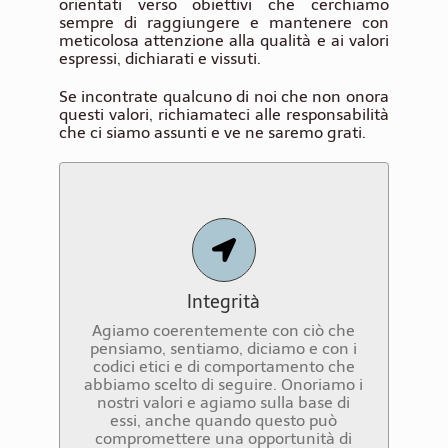
orientati verso obiettivi che cerchiamo
sempre di raggiungere e mantenere con
meticolosa attenzione alla qualità e ai valori
espressi, dichiarati e vissuti.
Se incontrate qualcuno di noi che non onora
questi valori, richiamateci alle responsabilità
che ci siamo assunti e ve ne saremo grati.
Integrità
Cerchiamo ogni giorno di agire
onestamente e con il pieno rispetto
per ogni essere umano.
Integrità
Per noi è importante essere “fair” nelle
decisioni che prendiamo, specialmente
Agiamo coerentemente con ciò che
quando queste decisioni possono avere
pensiamo, sentiamo, diciamo e con i
un impatto su altri esseri umani.
codici etici e di comportamento che
abbiamo scelto di seguire. Onoriamo i
Nelle interazioni tra di noi, con i nostri
nostri valori e agiamo sulla base di
colleghi e con i nostri clienti e contatti,
essi, anche quando questo può
ci impegniamo a rispondere in modo
compromettere una opportunità di
“creativo”, valutando i fatti e cercando