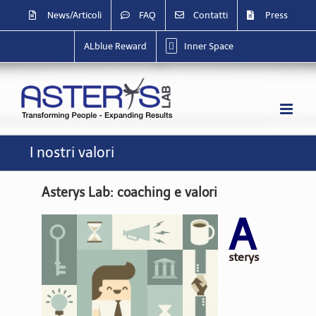
Salta
News/Articoli
FAQ
Contatti
Press
al
contenuto
ALblue Reward
Inner Space
I nostri valori
Asterys Lab: coaching e valori
A
sterys