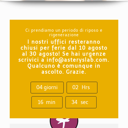
Ci prendiamo un periodo di riposo e
rigenerazione
I nostri uffici resteranno
chiusi per ferie dal 10 agosto
al 30 agosto! Se hai urgenze
scrivici a info@asteryslab.com.
Qualcuno è comunque in
ascolto. Grazie.
0
4
giorni
0
2
Hrs
1
6
min
3
4
sec