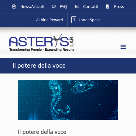
Salta
News/Articoli
FAQ
Contatti
Press
al
contenuto
ALblue Reward
Inner Space
Il potere della voce
Il potere della voce