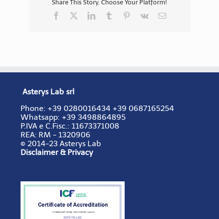
Share This Story, Choose Your Platform!
Facebook
X
LinkedIn
Tumblr
Pinterest
Vk
Email
Asterys Lab srl
Phone:
+39 0280016434
+39 0687165254
Whatsapp: +39 3498864895
P.IVA e C.Fisc.:
11673371008
REA:
RM - 1320906
© 2014-23 Asterys Lab
Disclaimer & Privacy