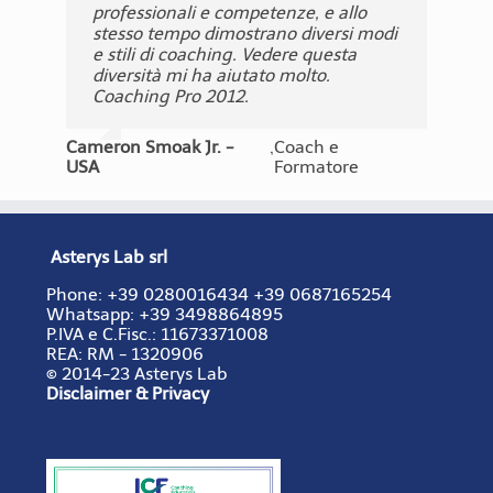
Paola Rulfi - Italia
Anna Pasian - Italia
,
Coach
,
Corporate Coach
professionali e competenze, e allo
sono liberato.(...) Coaching Excel 2011
Coaching Excel 2011
Excel 2011
Manon Dulude -
,
Senior
stesso tempo dimostrano diversi modi
Lisa Mallett - Canada
,
Senior Coach
Canada
Coach
e stili di coaching. Vedere questa
diversità mi ha aiutato molto.
Artur Rzepecki -
,
Senior
Coaching Pro 2012.
Kees De Vries - Olanda
Laura Fierro - Messico
,
,
Senior Coach
Senior Coach
Polonia
Coach
Cameron Smoak Jr. -
,
Coach e
USA
Formatore
Asterys Lab srl
Phone:
+39 0280016434
+39 0687165254
Whatsapp: +39 3498864895
P.IVA e C.Fisc.:
11673371008
REA:
RM - 1320906
© 2014-23 Asterys Lab
Disclaimer & Privacy