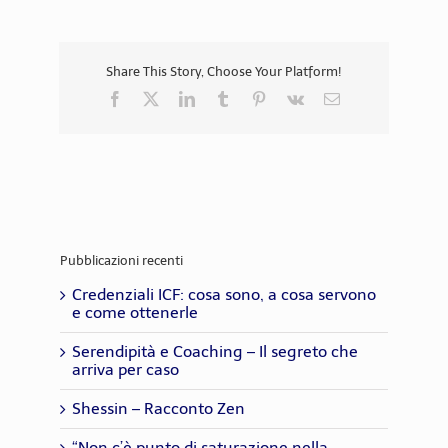
Share This Story, Choose Your Platform!
Facebook
X
LinkedIn
Tumblr
Pinterest
Vk
Email
Pubblicazioni recenti
Credenziali ICF: cosa sono, a cosa servono
e come ottenerle
Serendipità e Coaching – Il segreto che
arriva per caso
Shessin – Racconto Zen
“Non c’è punto di saturazione nella