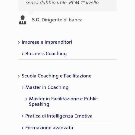
senza dubbio utile. PCM 1º livello
relazioni umane, ed essendo
professionale. PCM 1º livello
(estremamente aggiornati e
Partecipante
Partecipante
Partecipante
quotidiano - quanto appreso in aula.
applicabile ai ruoli professionali più
personalizzati) PCM 1º livello
Partecipante
PCM 1º livello
diversi... PCM 1º livello
Partecipante
Partecipante
,
HR Manager
S.G.
,
Dirigente di banca
Morena Stollo
,
Risorse Umane
Partecipante
Elisabetta Bignami
,
HR Consultant
Silvia Guidi
,
HR Manager
Raffaello
,
Formatore - libero
Zonin
ricercatore in scienze sociali
Imprese e Imprenditori
Business Coaching
Scuola Coaching e Facilitazione
Master in Coaching
Master in Facilitazione e Public
Speaking
Pratica di Intelligenza Emotiva
Formazione avanzata