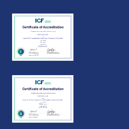
Cameron Smoak Jr. -
,
Coach e
USA
Formatore