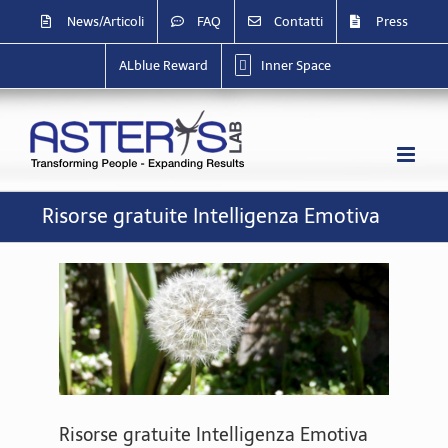
Salta
News/Articoli
FAQ
Contatti
Press
al
contenuto
ALblue Reward
Inner Space
Risorse gratuite Intelligenza Emotiva
Risorse gratuite Intelligenza Emotiva