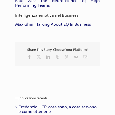
Paul Zak: The Neuroscience of High
Performing Teams
Intelligenza emotiva nel Business
Max Ghini: Talking About EQ In Business
Share This Story, Choose Your Platform!
Facebook
X
LinkedIn
Tumblr
Pinterest
Vk
Email
Pubblicazioni recenti
Credenziali ICF: cosa sono, a cosa servono
e come ottenerle