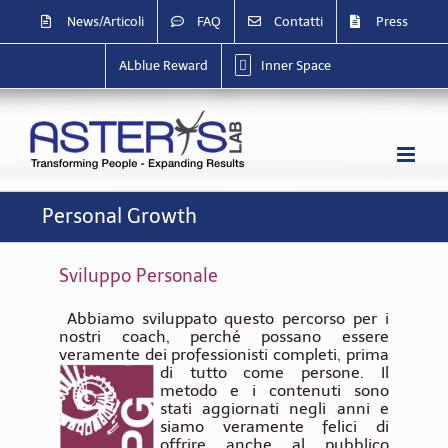
Salta
News/Articoli
FAQ
Contatti
Press
al
contenuto
ALblue Reward
Inner Space
Personal Growth
Sviluppo Personale
Abbiamo sviluppato questo percorso per i
nostri coach, perché possano essere
veramente dei professionisti completi, prima
di
tutto come persone. Il
metodo e i contenuti sono
stati aggiornati negli anni e
siamo veramente felici di
offrire anche al pubblico