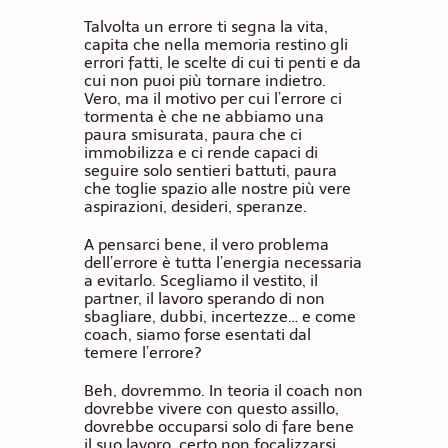
Talvolta un errore ti segna la vita,
capita che nella memoria restino gli
errori fatti, le scelte di cui ti penti e da
cui non puoi più tornare indietro.
Vero, ma il motivo per cui l’errore ci
tormenta è che ne abbiamo una
paura smisurata, paura che ci
immobilizza e ci rende capaci di
seguire solo sentieri battuti, paura
che toglie spazio alle nostre più vere
aspirazioni, desideri, speranze.
A pensarci bene, il vero problema
dell’errore è tutta l’energia necessaria
a evitarlo. Scegliamo il vestito, il
partner, il lavoro sperando di non
sbagliare, dubbi, incertezze… e come
coach, siamo forse esentati dal
temere l’errore?
Beh, dovremmo. In teoria il coach non
dovrebbe vivere con questo assillo,
dovrebbe occuparsi solo di fare bene
il suo lavoro, certo non focalizzarsi