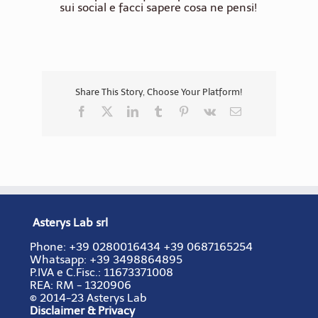
sui social e facci sapere cosa ne pensi!
Share This Story, Choose Your Platform!
Facebook
X
LinkedIn
Tumblr
Pinterest
Vk
Email
Asterys Lab srl
Phone:
+39 0280016434
+39 0687165254
Whatsapp: +39 3498864895
P.IVA e C.Fisc.:
11673371008
REA:
RM - 1320906
© 2014-23 Asterys Lab
Disclaimer & Privacy