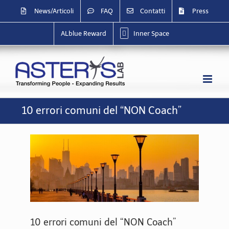
Salta
News/Articoli
FAQ
Contatti
Press
al
contenuto
ALblue Reward
Inner Space
10 errori comuni del “NON Coach”
10 errori comuni del “NON Coach”