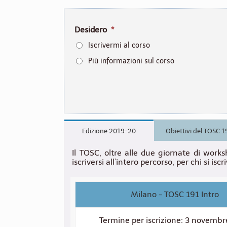
Desidero
*
Iscrivermi al corso
Più informazioni sul corso
Edizione 2019-20
Obiettivi del TOSC 1
Il TOSC, oltre alle due giornate di works
iscriversi all’intero percorso, per chi si is
Milano - TOSC 191 Intro
Termine per iscrizione: 3 novemb