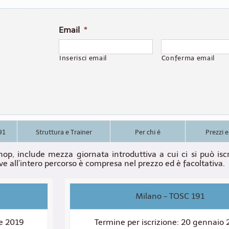
Email
*
Inserisci email
Conferma email
91
Struttura e Trainer
Per chi é
Prezzi 
hop, include mezza giornata introduttiva a cui ci si può isc
crive all’intero percorso è compresa nel prezzo ed è facoltativa.
Milano - TOSC 191
re 2019
Termine per iscrizione: 20 gennaio