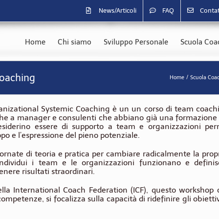
News/Articoli
FAQ
Contat
Home
Chi siamo
Sviluppo Personale
Scuola Coac
Coaching
Home
Scuola Coac
nizational Systemic Coaching è un un corso di team coachi
he a manager e consulenti che abbiano già una formazione 
siderino essere di supporto a team e organizzazioni per
po e l’espressione del pieno potenziale.
ornate di teoria e pratica per cambiare radicalmente la propr
ndividui i team e le organizzazioni funzionano e definisc
enere risultati straordinari.
la International Coach Federation (ICF), questo workshop o
competenze, si focalizza sulla capacità di ridefinire gli obietti