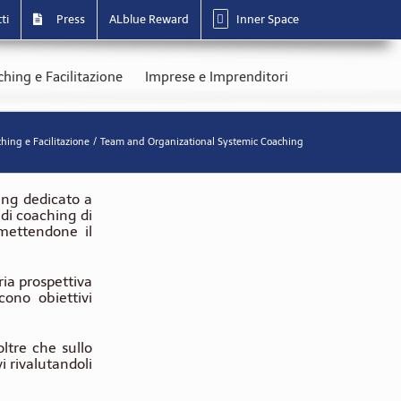
ti
Press
ALblue Reward
Inner Space
hing e Facilitazione
Imprese e Imprenditori
hing e Facilitazione
Team and Organizational Systemic Coaching
ng dedicato a
di coaching di
mettendone il
ia prospettiva
ono obiettivi
ltre che sullo
vi rivalutandoli