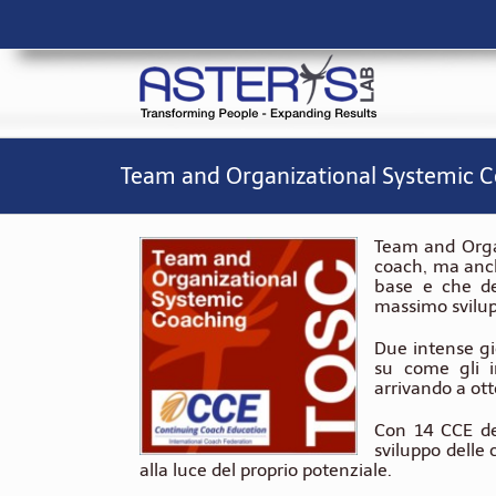
Salta
al
contenuto
Team and Organizational Systemic 
Team and Orga
coach, ma anc
base e che de
massimo svilup
Due intense gi
su come gli i
arrivando a ott
Con 14 CCE del
sviluppo delle 
alla luce del proprio potenziale.