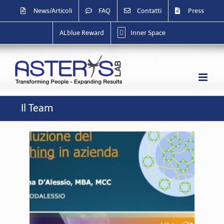
Salta
News/Articoli
FAQ
Contatti
Press
al
contenuto
ALblue Reward
Inner Space
Il Team