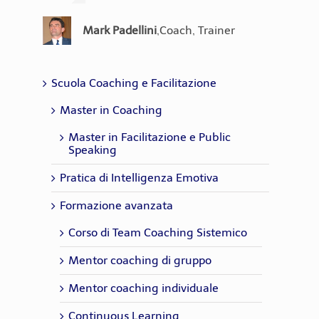
Assessor Certification
inglesi, "evidence based. - EQ
Maria Luisa
,
Corporate Coach &
Assessor Certification
Barbazza
Consultant
Cristiana Melis
,
Coach
Mark Padellini
,
Coach, Trainer
Alice Sala
,
Coach - Hr Consultant
Chiara Lorusso
,
Coach - Trainer
Emanuela
,
Psicologa del lavoro,
Del Pianto
Coach, HR Consultant
Scuola Coaching e Facilitazione
Master in Coaching
Master in Facilitazione e Public
Speaking
Pratica di Intelligenza Emotiva
Formazione avanzata
Corso di Team Coaching Sistemico
Mentor coaching di gruppo
Mentor coaching individuale
Continuous Learning