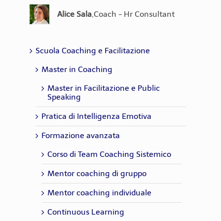
Cristiana Melis
,
Coach
Mark Padellini
,
Coach, Trainer
Alice Sala
,
Coach - Hr Consultant
Chiara Lorusso
,
Coach - Trainer
Emanuela
,
Psicologa del lavoro,
Del Pianto
Coach, HR Consultant
Scuola Coaching e Facilitazione
Master in Coaching
Master in Facilitazione e Public
Speaking
Pratica di Intelligenza Emotiva
Formazione avanzata
Corso di Team Coaching Sistemico
Mentor coaching di gruppo
Mentor coaching individuale
Continuous Learning