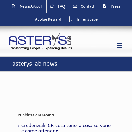
Salta
News/Articoli
FAQ
Contatti
Press
al
contenuto
ALblue Reward
Inner Space
asterys lab news
Pubblicazioni recenti
Credenziali ICF: cosa sono, a cosa servono
e come ottenerle