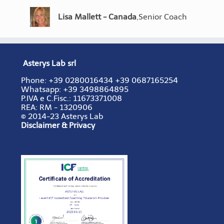
Anna Pasian - Italia
Paola Rulfi - Italia
,
Coach
,
Corporate Coach
sono liberato.(...) Coaching Excel 2011
Excel 2011
professionali e competenze, e allo
Coaching Excel 2011
Manon Dulude -
,
Senior
stesso tempo dimostrano diversi modi
Lisa Mallett - Canada
,
Senior Coach
Canada
Coach
e stili di coaching. Vedere questa
diversità mi ha aiutato molto.
Artur Rzepecki -
,
Senior
Coaching Pro 2012.
Laura Fierro - Messico
Kees De Vries - Olanda
,
Senior Coach
,
Senior Coach
Polonia
Coach
Asterys Lab srl
Cameron Smoak Jr. -
,
Coach e
USA
Formatore
Phone:
+39 0280016434
+39 0687165254
Whatsapp: +39 3498864895
P.IVA e C.Fisc.:
11673371008
REA:
RM - 1320906
© 2014-23 Asterys Lab
Disclaimer & Privacy