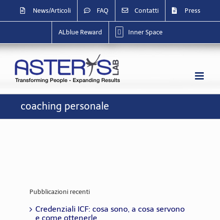
Salta
News/Articoli
FAQ
Contatti
Press
al
contenuto
ALblue Reward
Inner Space
coaching personale
Pubblicazioni recenti
Credenziali ICF: cosa sono, a cosa servono
e come ottenerle