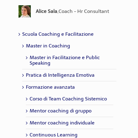
Barbazza
Consultant
Cristiana Melis
,
Coach
Mark Padellini
,
Coach, Trainer
Alice Sala
,
Coach - Hr Consultant
Chiara Lorusso
,
Coach - Trainer
Emanuela
,
Psicologa del lavoro,
Del Pianto
Coach, HR Consultant
Scuola Coaching e Facilitazione
Master in Coaching
Master in Facilitazione e Public
Speaking
Pratica di Intelligenza Emotiva
Formazione avanzata
Corso di Team Coaching Sistemico
Mentor coaching di gruppo
Mentor coaching individuale
Continuous Learning