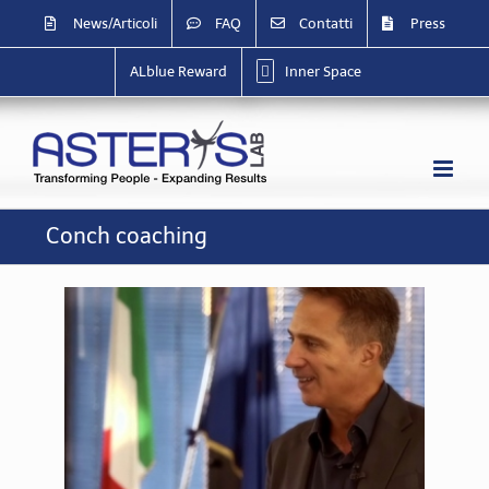
Salta
News/Articoli
FAQ
Contatti
Press
al
contenuto
ALblue Reward
Inner Space
Conch coaching