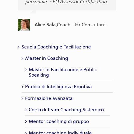
personale. - EQ Assessor Certification
Assessor Certification
competenza emotiva dei trainer. - EQ
attendibili e, come direbbero gli
Assessor Certification
inglesi, "evidence based. - EQ
Maria Luisa
,
Corporate Coach &
Assessor Certification
Barbazza
Consultant
Cristiana Melis
,
Coach
Mark Padellini
,
Coach, Trainer
Alice Sala
,
Coach - Hr Consultant
Chiara Lorusso
,
Coach - Trainer
Emanuela
,
Psicologa del lavoro,
Del Pianto
Coach, HR Consultant
Scuola Coaching e Facilitazione
Master in Coaching
Master in Facilitazione e Public
Speaking
Pratica di Intelligenza Emotiva
Formazione avanzata
Corso di Team Coaching Sistemico
Mentor coaching di gruppo
Mentor coaching individuale