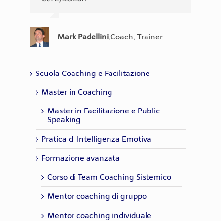
personale. - EQ Assessor Certification
Assessor Certification
competenza emotiva dei trainer. - EQ
attendibili e, come direbbero gli
Assessor Certification
inglesi, "evidence based. - EQ
Maria Luisa
,
Corporate Coach &
Assessor Certification
Barbazza
Consultant
Cristiana Melis
,
Coach
Mark Padellini
,
Coach, Trainer
Alice Sala
,
Coach - Hr Consultant
Chiara Lorusso
,
Coach - Trainer
Emanuela
,
Psicologa del lavoro,
Del Pianto
Coach, HR Consultant
Scuola Coaching e Facilitazione
Master in Coaching
Master in Facilitazione e Public
Speaking
Pratica di Intelligenza Emotiva
Formazione avanzata
Corso di Team Coaching Sistemico
Mentor coaching di gruppo
Mentor coaching individuale