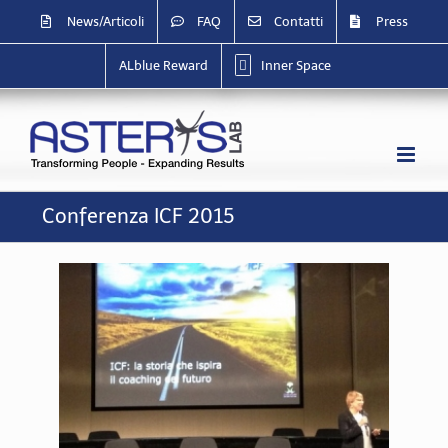
Salta
News/Articoli
FAQ
Contatti
Press
al
contenuto
ALblue Reward
Inner Space
Conferenza ICF 2015