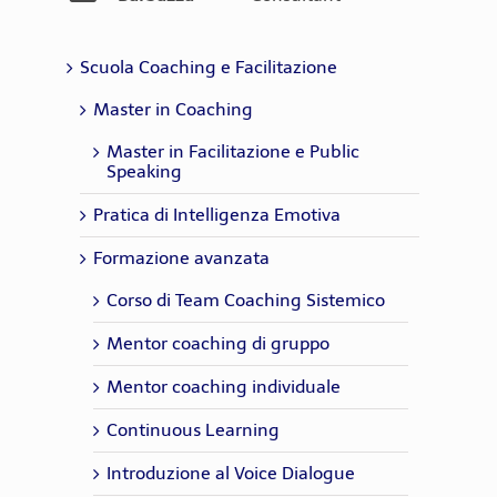
Cristiana Melis
,
Coach
Mark Padellini
,
Coach, Trainer
Alice Sala
,
Coach - Hr Consultant
Chiara Lorusso
,
Coach - Trainer
Emanuela
,
Psicologa del lavoro,
Scuola Coaching e Facilitazione
Del Pianto
Coach, HR Consultant
Master in Coaching
Master in Facilitazione e Public
Speaking
Pratica di Intelligenza Emotiva
Formazione avanzata
Corso di Team Coaching Sistemico
Mentor coaching di gruppo
Mentor coaching individuale
Continuous Learning
Introduzione al Voice Dialogue