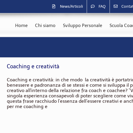
News/Articoli
FAQ
Contat
Home
Chi siamo
Sviluppo Personale
Scuola Coac
Coaching e creatività
Coaching e creatività: in che modo la creatività è portatri
benessere e padronanza di se stessi e come si sviluppa il 
creativo all'interno della relazione fra coach e coachee? "
singola esperienza consapevoli di poter scegliere come viv
questa frase racchiudo l’essenza dell’essere creativi e an
per me coaching e