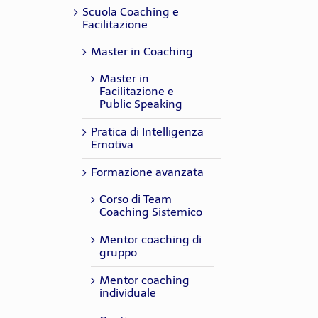
professionale. PCM 1º
(estremamente
PCM 1º livello
relazioni umane, ed
Partecipante
Partecipante
appreso in aula. PCM
Partecipante
,
HR
Scuola Coaching e
livello
aggiornati e
essendo applicabile ai
1º livello
Morena
,
Risorse
Manager
Facilitazione
personalizzati) PCM 1º
ruoli professionali più
Stollo
Umane
livello
diversi... PCM 1º livello
S.G.
,
Dirigente di banca
Master in Coaching
Silvia
,
HR
Elisabetta
,
HR
Guidi
Manager
Bignami
Consultant
Master in
Partecipante
Raffaello
,
Formatore -
Facilitazione e
Zonin
libero
Public Speaking
ricercatore in
scienze sociali
Pratica di Intelligenza
Emotiva
Formazione avanzata
Corso di Team
Coaching Sistemico
Mentor coaching di
gruppo
Mentor coaching
individuale