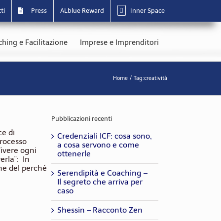
ti
Press
ALblue Reward
Inner Space
hing e Facilitazione
Imprese e Imprenditori
Home
Tag:
creatività
Pubblicazioni recenti
ce di
Credenziali ICF: cosa sono,
processo
a cosa servono e come
Vivere ogni
ottenerle
erla": In
che del perché
Serendipità e Coaching –
Il segreto che arriva per
caso
Shessin – Racconto Zen