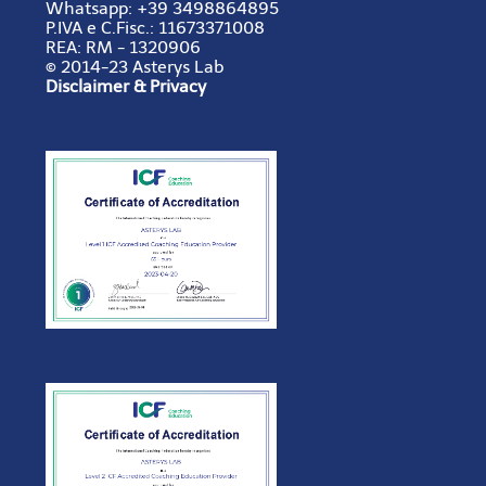
Cameron Smoak Jr. -
,
Coach e
Whatsapp: +39 3498864895
USA
Formatore
P.IVA e C.Fisc.:
11673371008
REA:
RM - 1320906
© 2014-23 Asterys Lab
Disclaimer & Privacy