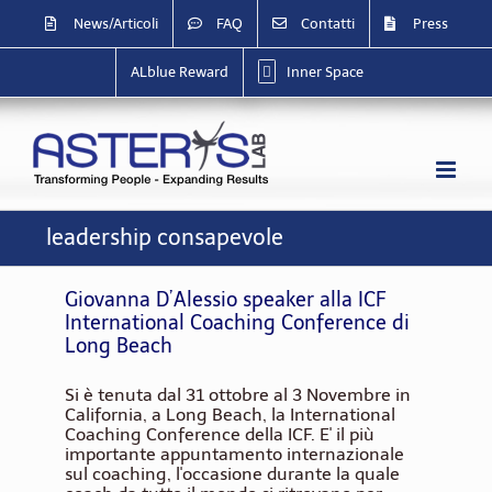
Salta
News/Articoli
FAQ
Contatti
Press
al
contenuto
ALblue Reward
Inner Space
leadership consapevole
Giovanna D’Alessio speaker alla ICF
International Coaching Conference di
Long Beach
Si è tenuta dal 31 ottobre al 3 Novembre in
California, a Long Beach, la International
Coaching Conference della ICF. E' il più
importante appuntamento internazionale
sul coaching, l'occasione durante la quale