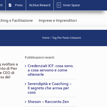
ti
Press
ALblue Reward
Inner Space
hing e Facilitazione
Imprese e Imprenditori
Home
Tag:
Pier Paolo Colasanti
Pubblicazioni recenti
svoltasi a
Credenziali ICF: cosa sono,
nto di Pier
a cosa servono e come
 e CEO di
ottenerle
ess del
Serendipità e Coaching –
Il segreto che arriva per
caso
Shessin – Racconto Zen