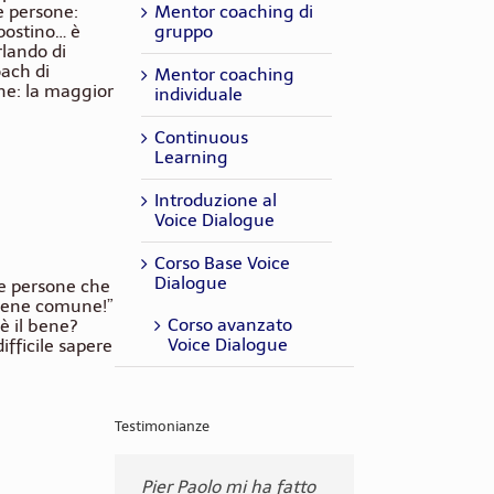
Mentor coaching di
le persone:
gruppo
postino… è
rlando di
ach di
Mentor coaching
une: la maggior
individuale
Continuous
Learning
Introduzione al
Voice Dialogue
Corso Base Voice
Dialogue
le persone che
l bene comune!”
Corso avanzato
’è il bene?
Voice Dialogue
fficile sapere
Testimonianze
Pier Paolo mi ha fatto
Ho apprezzato molto
Il corso è stato per me
Mentoring, Fishbowl,
Mi sembra ci sia il
... Ho acquisito diverse
La cosa che mi ha
L'intenso e pressochè
Ho apprezzato molto il
Ho apprezzato molto
Essere coach è un
... Ho ottenuto un
Ho apprezzato molto
Ho apprezzato molto:
Le cose che ho
Ho apprezzato molto il
Ho apprezzato molto
Ho apprezzato molto il
Ho apprezzato molto
Ho apprezzato