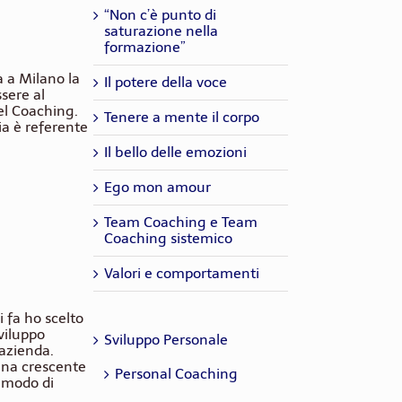
“Non c’è punto di
saturazione nella
formazione”
a a Milano la
Il potere della voce
sere al
del Coaching.
Tenere a mente il corpo
lia è referente
Il bello delle emozioni
Ego mon amour
Team Coaching e Team
Coaching sistemico
Valori e comportamenti
i fa ho scelto
viluppo
Sviluppo Personale
 azienda.
una crescente
Personal Coaching
o modo di