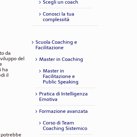
Scegli un coach
Conosci la tua
complessità
Scuola Coaching e
Facilitazione
ato da
sviluppo del
Master in Coaching
e
i ha
Master in
i il
Facilitazione e
Public Speaking
Pratica di Intelligenza
Emotiva
Formazione avanzata
Corso di Team
Coaching Sistemico
 potrebbe