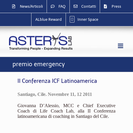
Salta
News/Articoli
FAQ
Contatti
Press
al
contenuto
ALblue Reward
Inner Space
premio emergency
II Conferenza ICF Latinoamerica
Santiago, Cile. N
ovembre 11, 12 2011
Giovanna D’Alessio, MCC e Chief Executive
Coach di Life Coach Lab, alla II Conferenza
latinoamericana di coaching in Santiago del Cile.