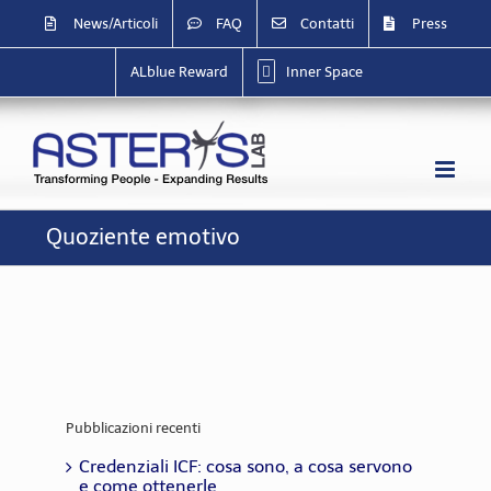
Salta
News/Articoli
FAQ
Contatti
Press
al
contenuto
ALblue Reward
Inner Space
Quoziente emotivo
Pubblicazioni recenti
Credenziali ICF: cosa sono, a cosa servono
e come ottenerle