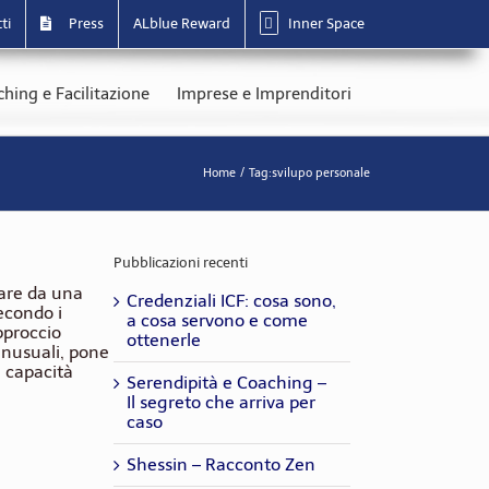
ti
Press
ALblue Reward
Inner Space
hing e Facilitazione
Imprese e Imprenditori
Home
Tag:
svilupo personale
Pubblicazioni recenti
are da una
Credenziali ICF: cosa sono,
econdo i
a cosa servono e come
pproccio
ottenerle
 inusuali, pone
a capacità
Serendipità e Coaching –
Il segreto che arriva per
caso
Shessin – Racconto Zen