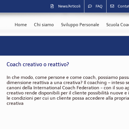
News/Articoli
FAQ
Contat
Home
Chi siamo
Sviluppo Personale
Scuola Coac
Coach creativo o reattivo?
In che modo, come persone e come coach, possiamo pass
dimensione reattiva a una creativa? Il coaching – inteso s
canoni della International Coach Federation - con il suo a
creativo rende disponibili per il cliente possibilità nuove e
le condizioni per cui un cliente possa accedere alla propri
creativa