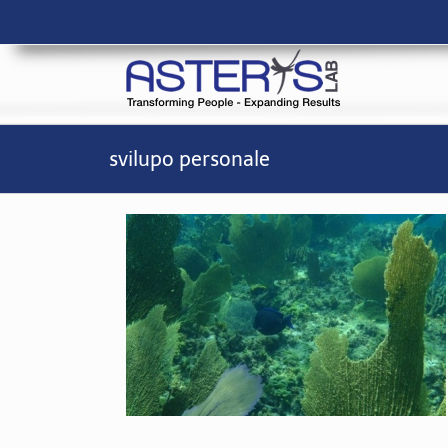
Salta
al
contenuto
svilupo personale