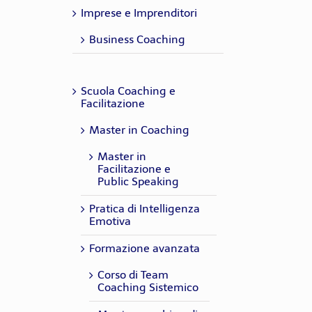
professionale. PCM 1º
PCM 1º livello
(estremamente
relazioni umane, ed
Partecipante
Partecipante
appreso in aula. PCM
Partecipante
,
HR
Imprese e Imprenditori
livello
aggiornati e
essendo applicabile ai
1º livello
Morena
,
Risorse
Manager
personalizzati) PCM 1º
ruoli professionali più
Stollo
Umane
Business Coaching
livello
diversi... PCM 1º livello
S.G.
,
Dirigente di banca
Silvia
,
HR
Elisabetta
,
HR
Guidi
Manager
Bignami
Consultant
Partecipante
Raffaello
,
Formatore -
Scuola Coaching e
Zonin
libero
Facilitazione
ricercatore in
scienze sociali
Master in Coaching
Master in
Facilitazione e
Public Speaking
Pratica di Intelligenza
Emotiva
Formazione avanzata
Corso di Team
Coaching Sistemico