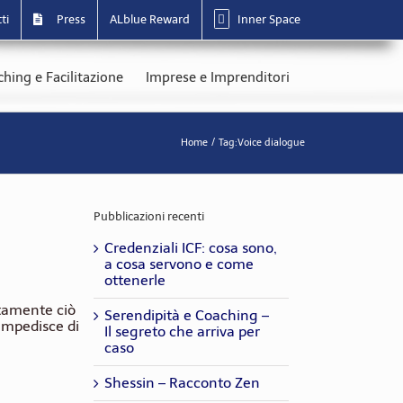
ti
Press
ALblue Reward
Inner Space
hing e Facilitazione
Imprese e Imprenditori
Home
Tag:
Voice dialogue
Pubblicazioni recenti
Credenziali ICF: cosa sono,
a cosa servono e come
ottenerle
ttamente ciò
Serendipità e Coaching –
 impedisce di
Il segreto che arriva per
caso
Shessin – Racconto Zen